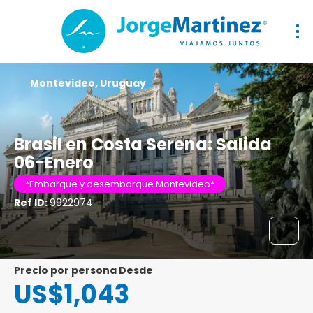
Montevideo, Uruguay
Brasil en Costa Serena: Salida
06-Enero
*Embarque y desembarque Montevideo*
Ref ID:
9922974
precio por persona Desde
US$1,043