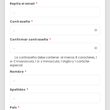
Repita el email
*
Contraseña
*
Confirmar contraseña
*
La contraseña debe contener: al menos 8 caracteres, 1
a-Z mayúscula, 1 a-z minúscula, 1 dígito y 1 carácter
especial
Nombre
*
Apellidos
*
País
*