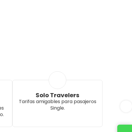
Solo Travelers
Tarifas amigables para pasajeros
es
Single.
o.
Contacta con nosotros