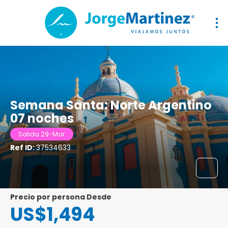
Semana Santa: Norte Argentino
07 noches
Salida 29-Mar
Ref ID:
37534633
precio por persona Desde
US$1,494