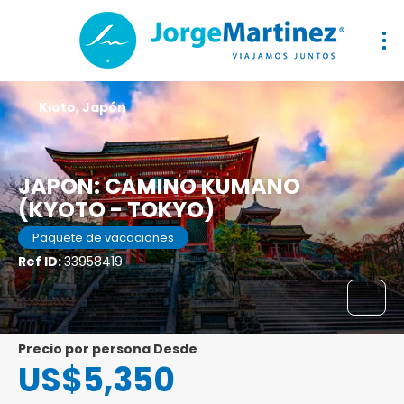
Kioto, Japón
JAPON: CAMINO KUMANO
(KYOTO - TOKYO)
Paquete de vacaciones
Ref ID:
33958419
precio por persona Desde
US$5,350