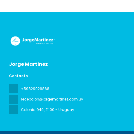
Jorge Martinez
Contacto
+59829026868
recepcion@jorgemartinez.com.uy
Colonia 949
, 11100 - Uruguay