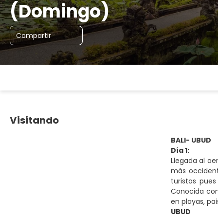
(Domingo)
Compartir
Visitando
BALI- UBUD
Día 1:
Llegada al ae
más occidenta
turistas pues
Conocida como
en playas, pa
UBUD