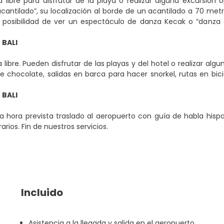
 libre para disfrutar de la playa o realizar alguna excursió
cantilado”, su localización al borde de un acantilado a 70 metro
posibilidad de ver un espectáculo de danza Kecak o “danza 
 BALI
libre. Pueden disfrutar de las playas y del hotel o realizar alg
e chocolate, salidas en barca para hacer snorkel, rutas en bic
 BALI
a hora prevista traslado al aeropuerto con guía de habla his
rarios. Fin de nuestros servicios.
Incluido
Asistencia a la llegada y salida en el aeropuerto