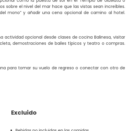
n opcional como la puesta de sol en el Templo de Uluwatu o
s sobre el nivel del mar hace que las vistas sean increíbles.
del mono” y añadir una cena opcional de camino al hotel.
una actividad opcional desde clases de cocina Balinesa, visitar
icleta, demostraciones de bailes típicos y teatro o compras.
pana para tomar su vuelo de regreso o conectar con otro de
Excluido
Bebidas no incluidas en las comidas.