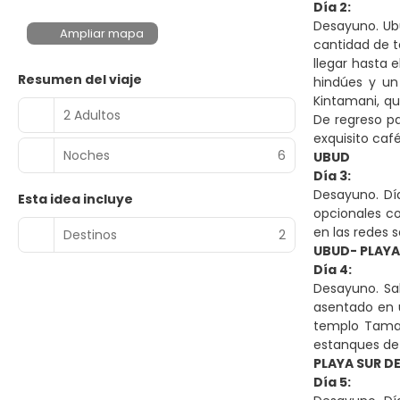
Día 2:
Desayuno. Ubu
Ampliar mapa
cantidad de t
llegar hasta 
Resumen del viaje
hindúes y un
Kintamani, qu
2 Adultos
De regreso p
exquisito café
Noches
6
UBUD
Día 3:
Desayuno. Día 
Esta idea incluye
opcionales c
en las redes s
Destinos
2
UBUD- PLAYA 
Día 4:
Desayuno. Sa
asentado en 
templo Taman 
estanques de 
PLAYA SUR DE
Día 5: