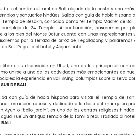
d es el centro cultural de Bali, alejado de la costa y con más
emplos y santuarios hindúes. Salida con guía de habla hispana a
el Templo de Besakih, conocido como “el Templo Madre” de Bali 
 complejo de 24 Templos. A continuación, pasaremos por pla
e a los pies del Monte Batur cuenta con unas impresionantes vi
asaremos por la terraza de arroz de Tegallabang y pararemos
 de Bali. Regreso al hotel y Alojamiento.
libre a su disposición en Ubud, uno de los principales centros a
omo unirse a una de las actividades más emocionantes de nue
ociales: la experiencia en Bali Swing, columpios sobre la selva c
SUR DE BALI
lida con guía de habla hispana para visitar el Templo de Tan
una formación rocosa y dedicado a la diosa del mar quien pro
Ayun o “bello jardín”, es uno de los centros religiosos hindúes
agua. Fue un antiguo templo de la familia real. Traslado al hotel
 BALI