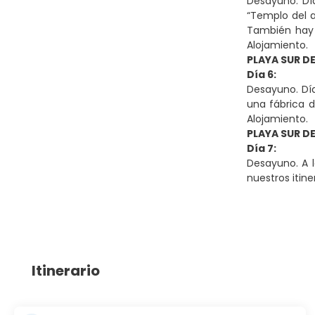
Desayuno. Día
“Templo del a
También hay 
Alojamiento.
PLAYA SUR DE
Día 6:
Desayuno. Día 
una fábrica d
Alojamiento.
PLAYA SUR DE
Día 7:
Desayuno. A l
nuestros itine
Itinerario