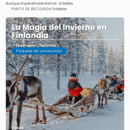
Bosque impenetrable Bwindi · Entebbe
PUNTO DE RECOGIDA:
Entebbe
La Magia del Invierno en
Finlandia
2 DESTINOS
7 NOCHES
Paquete de vacaciones
Desde