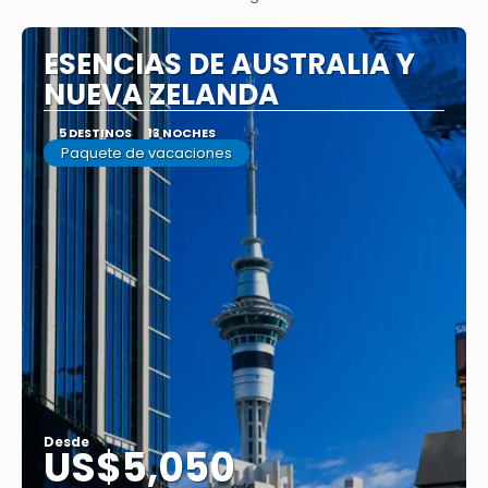
ESENCIAS DE AUSTRALIA Y
NUEVA ZELANDA
5 DESTINOS
13 NOCHES
Paquete de vacaciones
Desde
US$5,050