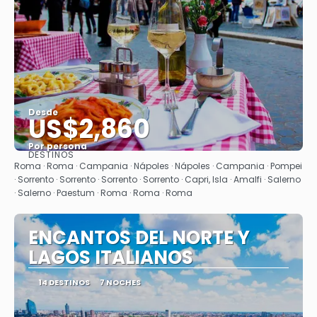
Desde
US$2,860
Por persona
DESTINOS
Ver
Roma · Roma · Campania · Nápoles · Nápoles · Campania · Pompei
· Sorrento · Sorrento · Sorrento · Sorrento · Capri, Isla · Amalfi · Salerno
· Salerno · Paestum · Roma · Roma · Roma
ENCANTOS DEL NORTE Y
LAGOS ITALIANOS
14 DESTINOS
7 NOCHES