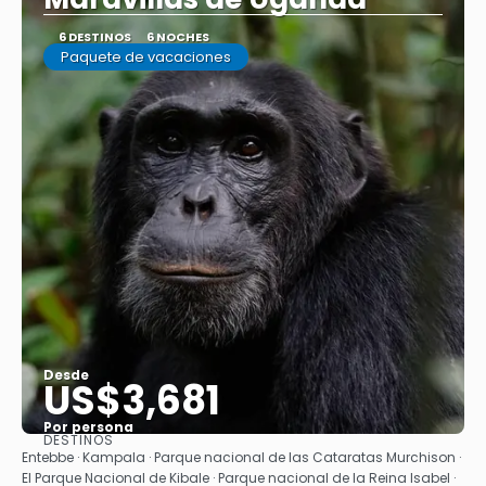
6 DESTINOS
6 NOCHES
Paquete de vacaciones
Desde
US$3,681
Por persona
DESTINOS
Ver
Entebbe · Kampala · Parque nacional de las Cataratas Murchison ·
El Parque Nacional de Kibale · Parque nacional de la Reina Isabel ·