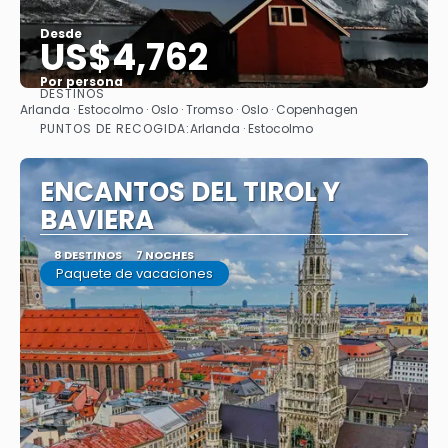
Desde
US$4,762
Por persona
DESTINOS
Ver
Arlanda · Estocolmo · Oslo · Tromso · Oslo · Copenhagen
PUNTOS DE RECOGIDA:
Arlanda · Estocolmo
ENCANTOS DEL TIROL Y
BAVIERA
8 DESTINOS
7 NOCHES
Paquete de vacaciones