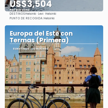
US$3,504
Por persona
DESTINOS
Helsinki · Levi · Helsinki
Ver
PUNTO DE RECOGIDA:
Helsinki
Europa del Este con
Termas (Primera)
6 DESTINOS
10 NOCHES