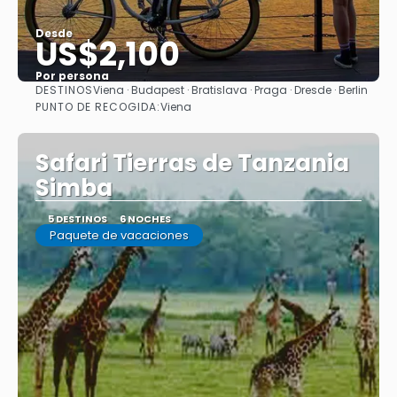
Desde
US$2,100
Por persona
DESTINOS
Viena · Budapest · Bratislava · Praga · Dresde · Berlin
Ver
PUNTO DE RECOGIDA:
Viena
Safari Tierras de Tanzania
Simba
5 DESTINOS
6 NOCHES
Paquete de vacaciones