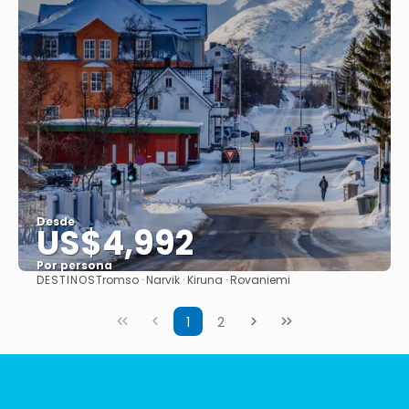
Desde
US$4,992
Por persona
DESTINOS
Tromso · Narvik · Kiruna · Rovaniemi
Ver
1
2