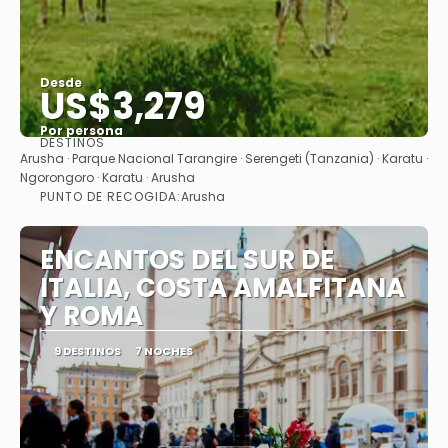
Desde
US$3,279
Por persona
DESTINOS
Ver
Arusha · Parque Nacional Tarangire · Serengeti (Tanzania) · Karatu ·
Ngorongoro · Karatu · Arusha
PUNTO DE RECOGIDA:
Arusha
ENCANTOS DEL SUR DE
ITALIA, COSTA AMALFITANA
Y ROMA
9 DESTINOS
7 NOCHES