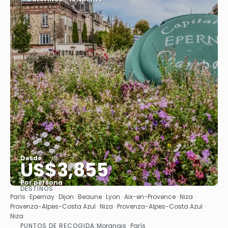
Desde
US$3,855
Por persona
DESTINOS
Ver
París · Epernay · Dijon · Beaune · Lyon · Aix-en-Provence · Niza ·
Provenza-Alpes-Costa Azul · Niza · Provenza-Alpes-Costa Azul ·
Niza
PUNTOS DE RECOGIDA:
Morangis · París