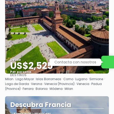
Desde
US$2,525
Contacta con nosotros
Por persona
DESTINOS
Ver
Milan · Lago Mayor · Islas Borromeas · Como · Lugano · Sirmione ·
Lago de Garda · Verona · Venecia (Provincia) · Venecia · Padua
(Province) · Ferrara · Bolonia · Módena · Milan
Descubra Francia
8 DESTINOS
10 NOCHES