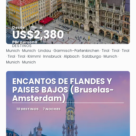
Desde
US$2,380
Por persona
DESTINOS
Ver
Munich · Munich · Lindau · Garmisch-Partenkirchen · Tirol · Tirol · Tirol
· Tirol · Tirol · Krimml · Innsbruck · Alpbach · Salzburgo · Munich ·
Munich · Munich
ENCANTOS DE FLANDES Y
PAISES BAJOS (Bruselas-
Amsterdam)
10 DESTINOS
7 NOCHES