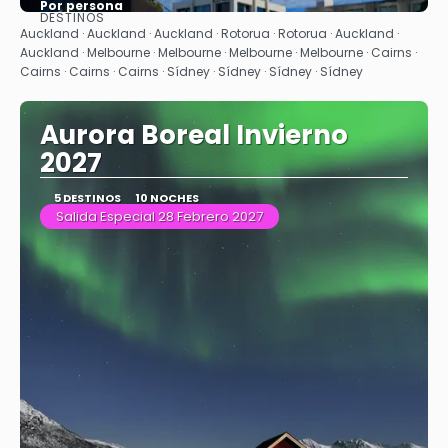
Por persona
DESTINOS
Ver
Auckland · Auckland · Auckland · Rotorua · Rotorua · Auckland ·
Auckland · Melbourne · Melbourne · Melbourne · Melbourne · Cairns ·
Cairns · Cairns · Cairns · Sídney · Sídney · Sídney · Sídney
Aurora Boreal Invierno
2027
5 DESTINOS
10 NOCHES
Salida Especial 28 Febrero 2027