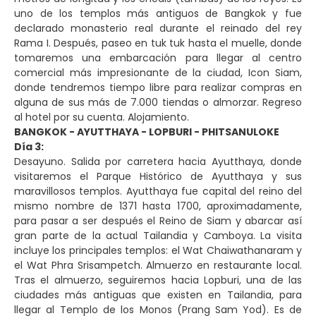
uno de los templos más antiguos de Bangkok y fue
declarado monasterio real durante el reinado del rey
Rama I. Después, paseo en tuk tuk hasta el muelle, donde
tomaremos una embarcación para llegar al centro
comercial más impresionante de la ciudad, Icon Siam,
donde tendremos tiempo libre para realizar compras en
alguna de sus más de 7.000 tiendas o almorzar. Regreso
al hotel por su cuenta. Alojamiento.
BANGKOK - AYUTTHAYA - LOPBURI - PHITSANULOKE
Día 3:
Desayuno. Salida por carretera hacia Ayutthaya, donde
visitaremos el Parque Histórico de Ayutthaya y sus
maravillosos templos. Ayutthaya fue capital del reino del
mismo nombre de 1371 hasta 1700, aproximadamente,
para pasar a ser después el Reino de Siam y abarcar así
gran parte de la actual Tailandia y Camboya. La visita
incluye los principales templos: el Wat Chaiwathanaram y
el Wat Phra Srisampetch. Almuerzo en restaurante local.
Tras el almuerzo, seguiremos hacia Lopburi, una de las
ciudades más antiguas que existen en Tailandia, para
llegar al Templo de los Monos (Prang Sam Yod). Es de