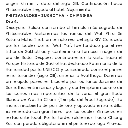
origen khmer y data del siglo XIII. Continuación hacia
Phitsanuloke. Llegada al hotel. Alojamiento.
PHITSANULOKE - SUKHOTHAI - CHIANG RAI
Día 4:
Desayuno. Salida con rumbo al templo más sagrado de
Phitsanuloke. Visitaremos las ruinas del Wat Phra Sri
Ratana Maha That, un templo real del siglo XIV. Conocido
por los locales como "Wat Yai", fue fundado por el rey
Lithai de Sukhothai, y contiene una famosa imagen de
oro de Buda. Después, continuaremos la visita hacia el
Parque Histórico de Sukhothai, declarado Patrimonio de la
Humanidad por la UNESCO y considerado como el primer
reino tailandés (siglo XIII), anterior a Ayutthaya. Daremos
un relajado paseo en bicicleta por los llanos Jardines de
Sukhothai, entre ruinas y lagos, y contemplaremos uno de
los iconos más importantes de la zona, el gran Buda
Blanco de Wat Sri Chum (Templo del Árbol Sagrado). Su
mano, recubierta de pan de oro y apoyada en su rodilla,
es venerada con gran fervor por los locales. Almuerzo en
restaurante local. Por la tarde, saldremos hacia Chiang
Rai, con parada obligatoria en el pintoresco lago Phayao,