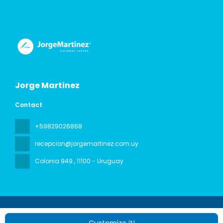
Jorge Martinez
Contact
+59829026868
recepcion@jorgemartinez.com.uy
Colonia 949
, 11100 - Uruguay